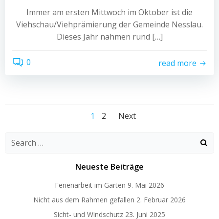
Immer am ersten Mittwoch im Oktober ist die
Viehschau/Viehprämierung der Gemeinde Nesslau.
Dieses Jahr nahmen rund […]
0
read more
Posts
Posts
Page
Page
1
2
Next
navigation
navigation
Search
for:
Neueste Beiträge
Ferienarbeit im Garten
9. Mai 2026
Nicht aus dem Rahmen gefallen
2. Februar 2026
Sicht- und Windschutz
23. Juni 2025