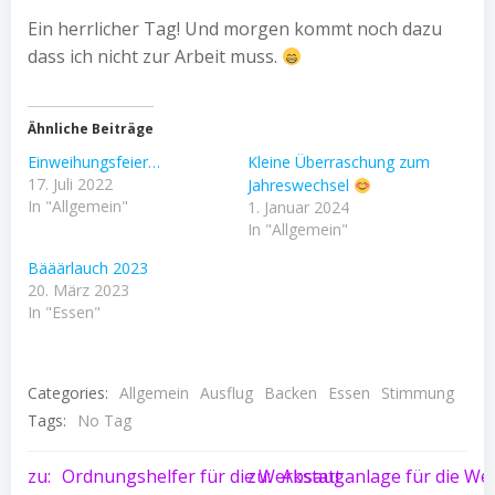
Ein herrlicher Tag! Und morgen kommt noch dazu
dass ich nicht zur Arbeit muss.
Ähnliche Beiträge
Einweihungsfeier…
Kleine Überraschung zum
17. Juli 2022
Jahreswechsel
In "Allgemein"
1. Januar 2024
In "Allgemein"
Bääärlauch 2023
20. März 2023
In "Essen"
Categories:
Allgemein
Ausflug
Backen
Essen
Stimmung
Tags:
No Tag
Post
Post
zu:
Ordnungshelfer für die Werkstatt
zu:
Absauganlage für die Wer