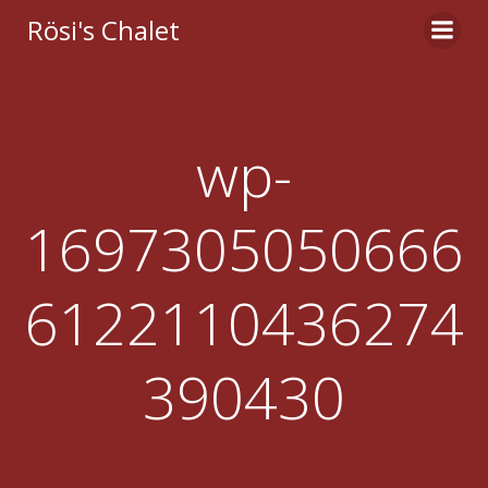
Zum
Rösi's Chalet
Inhalt
springen
wp-
1697305050666
6122110436274
390430