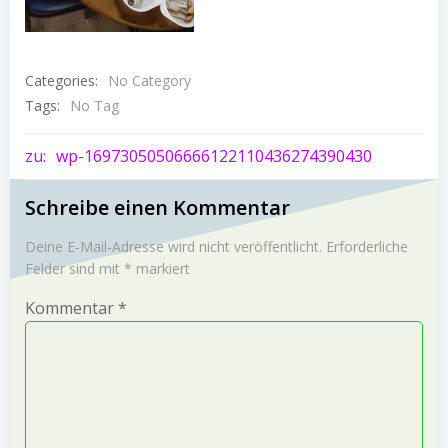
Categories:
No Category
Tags:
No Tag
Post
zu:
wp-16973050506666122110436274390430
navigation
Schreibe einen Kommentar
Deine E-Mail-Adresse wird nicht veröffentlicht.
Erforderliche
Felder sind mit
*
markiert
Kommentar
*