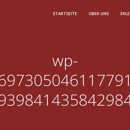
STARTSEITE
ÜBER UNS
ERL
wp-
69730504611779
93984143584298