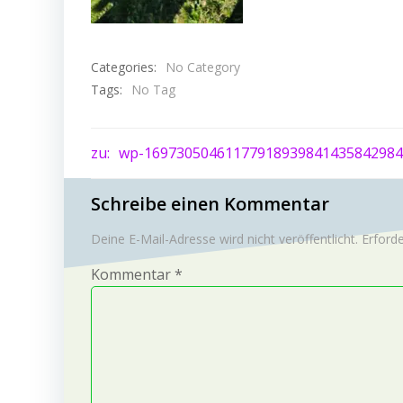
Categories:
No Category
Tags:
No Tag
Post
zu:
wp-16973050461177918939841435842984
navigation
Schreibe einen Kommentar
Deine E-Mail-Adresse wird nicht veröffentlicht.
Erforde
Kommentar
*