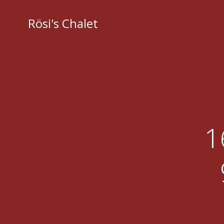
Zum
Inhalt
Rösi's Chalet
springen
1