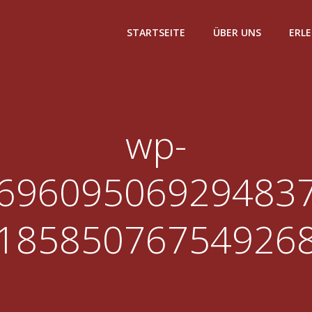
STARTSEITE
ÜBER UNS
ERL
wp-
69609506929483
18585076754926