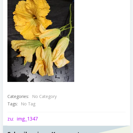
Categories:
No Category
Tags:
No Tag
Post
zu:
img_1347