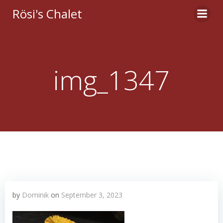
Zum
Rösi's Chalet
Inhalt
springen
img_1347
by
Dominik
on
September 3, 2023